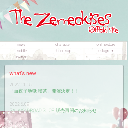
news
character
online store
mobile
shop map
instagram
Twitter
what's new
2022.11.15
「血夜子地獄 喫茶」開催決定！！
2022.6.09
GALAXY BROAD SHOP 販売再開のお知らせ
2022.6.03